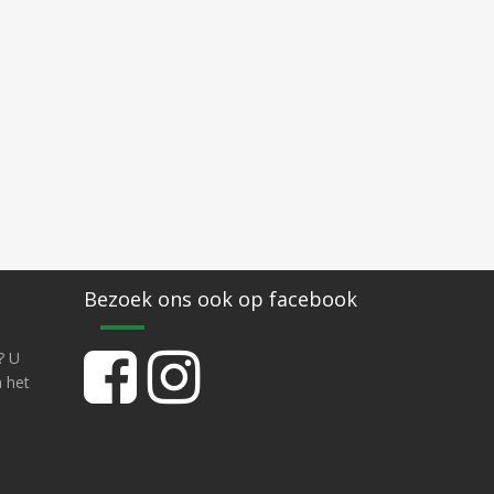
Bezoek ons ook op facebook
? U
a het