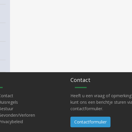
Contact
Contact
Heeft u een vraag of opmerking
Huisregels
kunt ons een berichtje sturen vi
Bestuur
contactformulier.
Gevonden/Verloren
Privacybeleid
Contactformulier