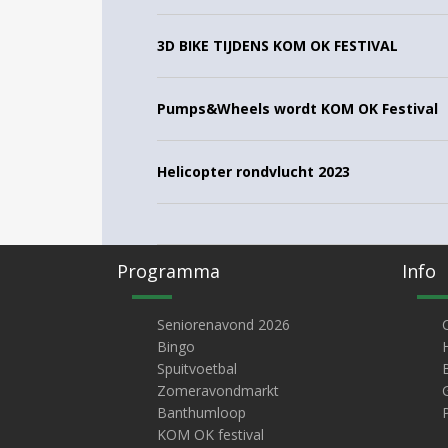
3D BIKE TIJDENS KOM OK FESTIVAL
Pumps&Wheels wordt KOM OK Festival
Helicopter rondvlucht 2023
Programma
Info
Seniorenavond 2026
Bingo
Spuitvoetbal
Zomeravondmarkt
Banthumloop
KOM OK festival