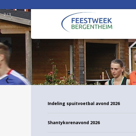
2 / 3
❮
Indeling spuitvoetbal avond 2026
15 t/m 20 j
Shantykorenavond 2026
WEEK 