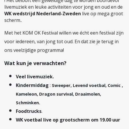
! Het belooft een geweldige dag te worden boordevol
livemuziek en leuke activiteiten voor jong en oud en de
WK wedstrijd Nederland-Zweden
live op mega groot
scherm..
Met het KOM OK Festival willen we écht een festival zijn
voor iedereen, van jong tot oud. En dat zie je terug in
ons veelzijdige programma!
Wat kun je verwachten?
Veel livemuziek.
Kindermiddag
:
Sweeper, Levend voetbal, Comic ,
Kameleon, Dragon survival, Draaimolen,
Schminken.
Foodtrucks
.
WK voetbal live op grootscherm om 19.00 uur