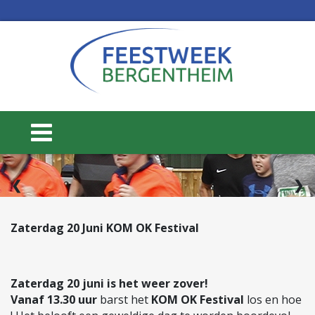
2 / 3
❮
❯
Zaterdag 20 Juni KOM OK Festival
15 t/m 20 juni
Zaterdag 20 juni is het weer zover!
WEEK 25
Vanaf 13.30 uur
barst het
KOM OK Festival
los en hoe