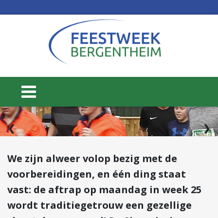
2 / 3
❮
❯
We zijn alweer volop bezig met de
voorbereidingen, en één ding staat
vast: de aftrap op maandag in week 25
15 t/m 20 juni
WEEK 25
wordt traditiegetrouw een gezellige